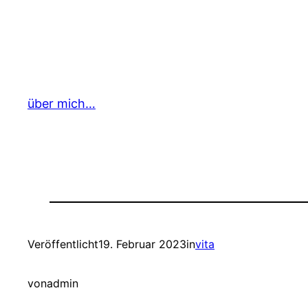
über mich…
Veröffentlicht
19. Februar 2023
in
vita
von
admin