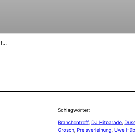
rf…
Schlagwörter:
Branchentreff
, 
DJ Hitparade
, 
Düss
Grosch
, 
Preisverleihung
, 
Uwe Hüb