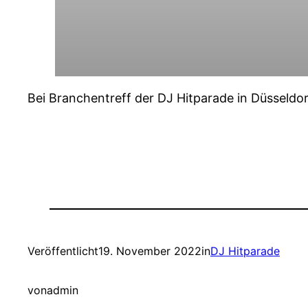
Bei Branchentreff der DJ Hitparade in Düsseldo
Veröffentlicht
19. November 2022
in
DJ Hitparade
von
admin