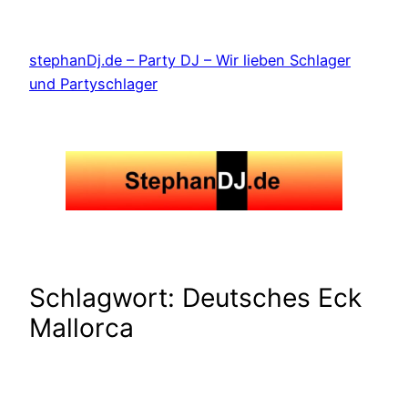
Zum
Inhalt
stephanDj.de – Party DJ – Wir lieben Schlager
springen
und Partyschlager
Schlagwort:
Deutsches Eck
Mallorca